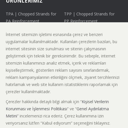
ÜRÜNLERİMİZ
TPA | Chopped Strands for
TPP | Chopped Strands for
PA Reinforcement
PP Reinforcement
FW | Direct Roving for
WE | Direct Roving for
İnternet sitemizin işletimi esnasında çerez ve benzeri
Filament Winding
Weaving Applications
uygulamalar kullanılmaktadır. Kullanılan çerezlerin bazıları, bu
PT | Direct Roving for
LFT | Direct Roving for
internet sitesinin size sunulması ve sitenin çalışmasının
Pultrusion
Long Fiber Thermoplastic
geliştirmek için teknik bir gereksinimdir. Bu sebeple, internet
Applications
sitemizin kullanımınızı analiz etmek, içerik ve reklamları
SP | Assembled Roving for
HL | Assembled Roving for
kişiselleştirmek, gösterilen reklam sayısını sınırlandırmak,
Spray Up Applications
Head Liner Applications
reklam kampanyalarının etkinliğini ölçmek, ziyaret tercihlerinizi
hatırlamak ve web site kullanım istatistiklerini raporlamak için
CR | Assembled Roving for
çerezler kullanılmaktadır.
Pipe-Chopping Application
Çerezler hakkında detaylı bilgi almak için “
Kişisel Verilerin
Korunması ve İşlenmesi Politikası
” ve “
Genel Aydınlatma
Metini
” incelemenizi rica ederiz. Çerez kullanımına izin
veriyorsanız lütfen “Kabul ediyorum” seçeneğini tıklayınız.