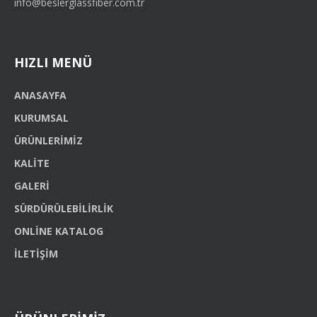
info@beslerglassfiber.com.tr
HIZLI MENÜ
ANASAYFA
KURUMSAL
ÜRÜNLERIMIZ
KALITE
GALERI
SÜRDÜRÜLEBILIRLIK
ONLINE KATALOG
İLETIŞIM