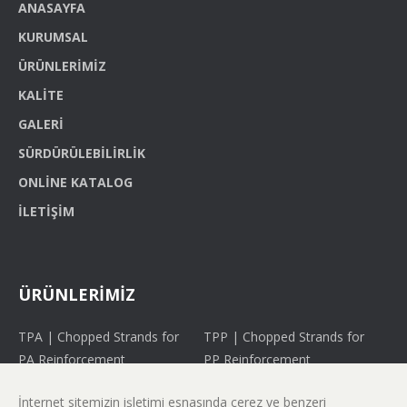
ANASAYFA
KURUMSAL
ÜRÜNLERIMIZ
KALITE
GALERI
SÜRDÜRÜLEBILIRLIK
ONLINE KATALOG
İLETIŞIM
ÜRÜNLERİMİZ
TPA | Chopped Strands for
TPP | Chopped Strands for
PA Reinforcement
PP Reinforcement
FW | Direct Roving for
WE | Direct Roving for
İnternet sitemizin işletimi esnasında çerez ve benzeri